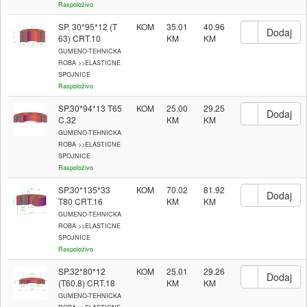
Raspoloživo
SP. 30*95*12 (T
KOM
35.01
40.96
63) CRT.10
GUMENO-TEHNICKA
ROBA >>ELASTICNE
SPOJNICE
Raspoloživo
SP.30*94*13 T65
KOM
25.00
29.25
C.32
GUMENO-TEHNICKA
ROBA >>ELASTICNE
SPOJNICE
Raspoloživo
SP.30*135*33
KOM
70.02
81.92
T80 CRT.16
GUMENO-TEHNICKA
ROBA >>ELASTICNE
SPOJNICE
Raspoloživo
SP.32*80*12
KOM
25.01
29.26
(T60.8) CRT.18
GUMENO-TEHNICKA