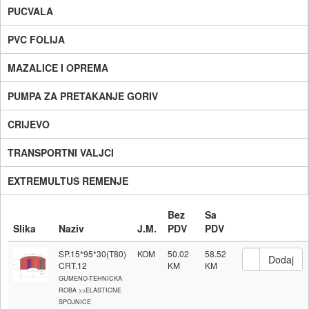
PUCVALA
PVC FOLIJA
MAZALICE I OPREMA
PUMPA ZA PRETAKANJE GORIV
CRIJEVO
TRANSPORTNI VALJCI
EXTREMULTUS REMENJE
Bez
Sa
Slika
Naziv
J.M.
PDV
PDV
SP.15*95*30(T80)
KOM
50.02
58.52
CRT.12
GUMENO-TEHNICKA
ROBA >>ELASTICNE
SPOJNICE