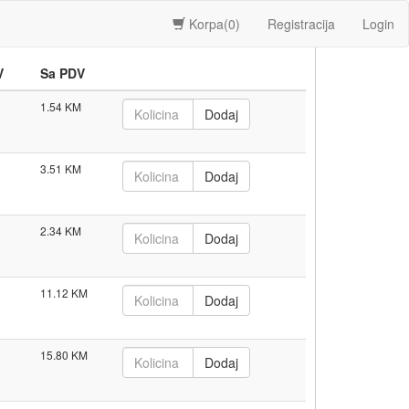
Korpa(
0
)
Registracija
Login
V
Sa PDV
1.54
3.51
2.34
11.12
15.80