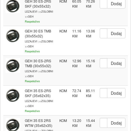
GEH 30 ES-2RS
KOM
60.05
70.26
SKF (30x55x32)
LEZAJEVI >>ZGLOBNI
>>GEH
Raspoloživo
GEH 30 ES TMB
KOM
11.16
13.06
(30x55x32)
LEZAJEVI >>ZGLOBNI
>>GEH
Raspoloživo
GEH 30 ES-2RS
KOM
12.96
15.16
TMB (30x55x32)
LEZAJEVI >>ZGLOBNI
>>GEH
Raspoloživo
GEH 35 ES-2RS
KOM
72.74
85.11
SKF (35x62x35)
LEZAJEVI >>ZGLOBNI
>>GEH
Raspoloživo
GEH 35 ES 2RS
KOM
13.20
15.44
WTW (35x62x35)
LEZAJEVI >>ZGLOBNI