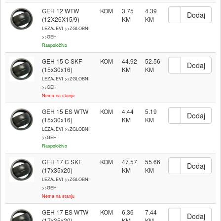
GEH 12 WTW
KOM
3.75
4.39
(12X26X15/9)
LEZAJEVI >>ZGLOBNI
>>GEH
Raspoloživo
GEH 15 C SKF
KOM
44.92
52.56
(15x30x16)
LEZAJEVI >>ZGLOBNI
>>GEH
Nema na stanju
GEH 15 ES WTW
KOM
4.44
5.19
(15x30x16)
LEZAJEVI >>ZGLOBNI
>>GEH
Raspoloživo
GEH 17 C SKF
KOM
47.57
55.66
(17x35x20)
LEZAJEVI >>ZGLOBNI
>>GEH
Nema na stanju
GEH 17 ES WTW
KOM
6.36
7.44
(17x35x20)