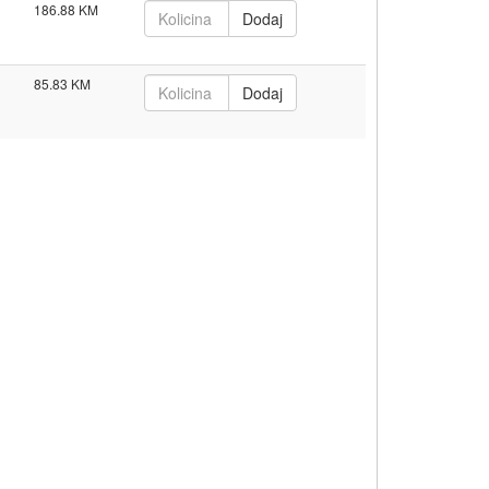
186.88
85.83