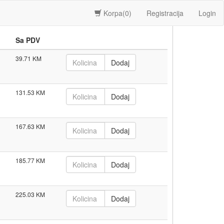
Korpa(
0
)
Registracija
Login
Sa PDV
39.71
131.53
167.63
185.77
225.03