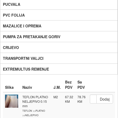
PUCVALA
PVC FOLIJA
MAZALICE I OPREMA
PUMPA ZA PRETAKANJE GORIV
CRIJEVO
TRANSPORTNI VALJCI
EXTREMULTUS REMENJE
Bez
Sa
Slika
Naziv
J.M.
PDV
PDV
TEFLON PLATNO
M2
67.32
78.76
NELJEPIVO 0.15
mm
TEFLON >>PLATNO
>>NELJEPIVO