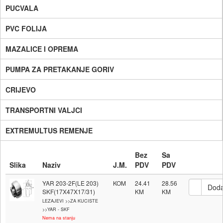
PUCVALA
PVC FOLIJA
MAZALICE I OPREMA
PUMPA ZA PRETAKANJE GORIV
CRIJEVO
TRANSPORTNI VALJCI
EXTREMULTUS REMENJE
Bez
Sa
Slika
Naziv
J.M.
PDV
PDV
YAR 203-2F(LE 203)
KOM
24.41
28.56
SKF(17X47X17/31)
LEZAJEVI >>ZA KUCISTE
>>YAR - SKF
Nema na stanju