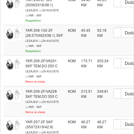
(30X62X18/38.1)
LEZAJEVI >>ZA KUCISTE
>>YAR - SKF
Raspoloživo
YAR 206-102-2F
KOM
45.45
53.18
(28.575X62X38.1) SKF
LEZAJEVI >>ZA KUCISTE
>>YAR - SKF
Raspoloživo
YAR 206-2F/VA201
KOM
173.71
203.24
SKF TEM.DO 250 C
LEZAJEVI >>ZA KUCISTE
>>YAR - SKF
Nema na stanju
YAR 206-2F/VA228
KOM
213.51
249.81
SKF TEM.DO 350 C
LEZAJEVI >>ZA KUCISTE
>>YAR - SKF
Nema na stanju
YAR 207-2F SKF
KOM
46.27
46.27
(35X72X19/42.9)
LEZAJEVI >>ZA KUCISTE