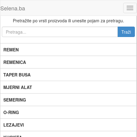
Selena.ba
Tog
nav
Pretražite po vrsti proizvoda ili unesite pojam za pretragu.
REMEN
REMENICA
TAPER BUSA
MJERNI ALAT
SEMERING
O-RING
LEZAJEVI