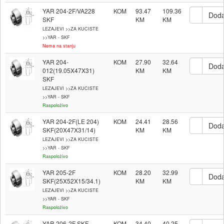
YAR 204-2F/VA228
KOM
93.47
109.36
SKF
LEZAJEVI >>ZA KUCISTE
>>YAR - SKF
Nema na stanju
YAR 204-
KOM
27.90
32.64
012(19.05X47X31)
SKF
LEZAJEVI >>ZA KUCISTE
>>YAR - SKF
Raspoloživo
YAR 204-2F(LE 204)
KOM
24.41
28.56
SKF(20X47X31/14)
LEZAJEVI >>ZA KUCISTE
>>YAR - SKF
Raspoloživo
YAR 205-2F
KOM
28.20
32.99
SKF(25X52X15/34.1)
LEZAJEVI >>ZA KUCISTE
>>YAR - SKF
Raspoloživo
YAR 206-2F SKF
KOM
34.40
40.25