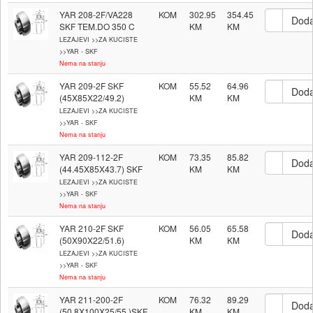
YAR 208-2F/VA228
KOM
302.95
354.45
SKF TEM.DO 350 C
LEZAJEVI >>ZA KUCISTE
>>YAR - SKF
Nema na stanju
YAR 209-2F SKF
KOM
55.52
64.96
(45X85X22/49.2)
LEZAJEVI >>ZA KUCISTE
>>YAR - SKF
Nema na stanju
YAR 209-112-2F
KOM
73.35
85.82
(44.45X85X43.7) SKF
LEZAJEVI >>ZA KUCISTE
>>YAR - SKF
Nema na stanju
YAR 210-2F SKF
KOM
56.05
65.58
(50X90X22/51.6)
LEZAJEVI >>ZA KUCISTE
>>YAR - SKF
Nema na stanju
YAR 211-200-2F
KOM
76.32
89.29
(50.8X100X25/55.)SKF