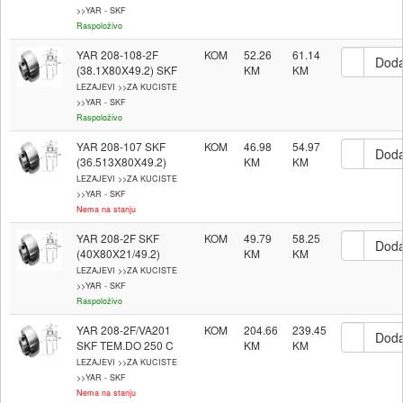
>>YAR - SKF
Raspoloživo
YAR 208-108-2F
KOM
52.26
61.14
(38.1X80X49.2) SKF
LEZAJEVI >>ZA KUCISTE
>>YAR - SKF
Raspoloživo
YAR 208-107 SKF
KOM
46.98
54.97
(36.513X80X49.2)
LEZAJEVI >>ZA KUCISTE
>>YAR - SKF
Nema na stanju
YAR 208-2F SKF
KOM
49.79
58.25
(40X80X21/49.2)
LEZAJEVI >>ZA KUCISTE
>>YAR - SKF
Raspoloživo
YAR 208-2F/VA201
KOM
204.66
239.45
SKF TEM.DO 250 C
LEZAJEVI >>ZA KUCISTE
>>YAR - SKF
Nema na stanju