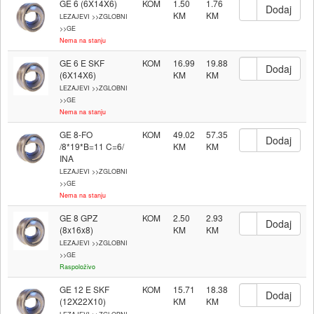
GE 6 (6X14X6)
KOM
1.50
1.76
LEZAJEVI >>ZGLOBNI
>>GE
Nema na stanju
GE 6 E SKF
KOM
16.99
19.88
(6X14X6)
LEZAJEVI >>ZGLOBNI
>>GE
Nema na stanju
GE 8-FO
KOM
49.02
57.35
/8*19*B=11 C=6/
INA
LEZAJEVI >>ZGLOBNI
>>GE
Nema na stanju
GE 8 GPZ
KOM
2.50
2.93
(8x16x8)
LEZAJEVI >>ZGLOBNI
>>GE
Raspoloživo
GE 12 E SKF
KOM
15.71
18.38
(12X22X10)