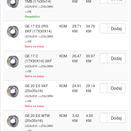
TMB (17x30x14)
LEZAJEVI >>ZGLOBNI
>>GE
Raspoloživo
GE 17 ES 2RS
KOM
29.71
34.76
SKF (17X30X14)
LEZAJEVI >>ZGLOBNI
>>GE
Nema na stanju
GE 17 C
KOM
26.47
30.97
(17X30X14) SKF
LEZAJEVI >>ZGLOBNI
>>GE
Nema na stanju
GE 20 ES SKF
KOM
24.91
29.14
(20x35x16)
LEZAJEVI >>ZGLOBNI
>>GE
Nema na stanju
GE 20 ES WTW
KOM
3.42
4.00
(20x35x16)
LEZAJEVI >>ZGLOBNI
>>GE