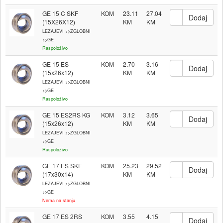
GE 15 C SKF
KOM
23.11
27.04
(15X26X12)
LEZAJEVI >>ZGLOBNI
>>GE
Raspoloživo
GE 15 ES
KOM
2.70
3.16
(15x26x12)
LEZAJEVI >>ZGLOBNI
>>GE
Raspoloživo
GE 15 ES2RS KG
KOM
3.12
3.65
(15x26x12)
LEZAJEVI >>ZGLOBNI
>>GE
Raspoloživo
GE 17 ES SKF
KOM
25.23
29.52
(17x30x14)
LEZAJEVI >>ZGLOBNI
>>GE
Nema na stanju
GE 17 ES 2RS
KOM
3.55
4.15