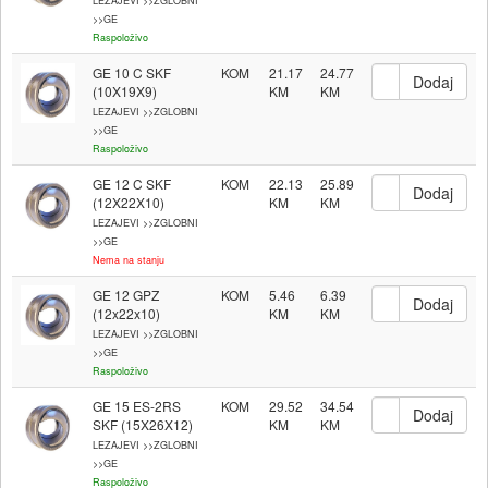
LEZAJEVI >>ZGLOBNI
>>GE
Raspoloživo
GE 10 C SKF
KOM
21.17
24.77
(10X19X9)
LEZAJEVI >>ZGLOBNI
>>GE
Raspoloživo
GE 12 C SKF
KOM
22.13
25.89
(12X22X10)
LEZAJEVI >>ZGLOBNI
>>GE
Nema na stanju
GE 12 GPZ
KOM
5.46
6.39
(12x22x10)
LEZAJEVI >>ZGLOBNI
>>GE
Raspoloživo
GE 15 ES-2RS
KOM
29.52
34.54
SKF (15X26X12)
LEZAJEVI >>ZGLOBNI
>>GE
Raspoloživo