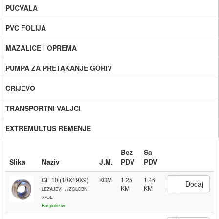
PUCVALA
PVC FOLIJA
MAZALICE I OPREMA
PUMPA ZA PRETAKANJE GORIV
CRIJEVO
TRANSPORTNI VALJCI
EXTREMULTUS REMENJE
Bez
Sa
Slika
Naziv
J.M.
PDV
PDV
GE 10 (10X19X9)
KOM
1.25
1.46
LEZAJEVI >>ZGLOBNI
>>GE
Raspoloživo