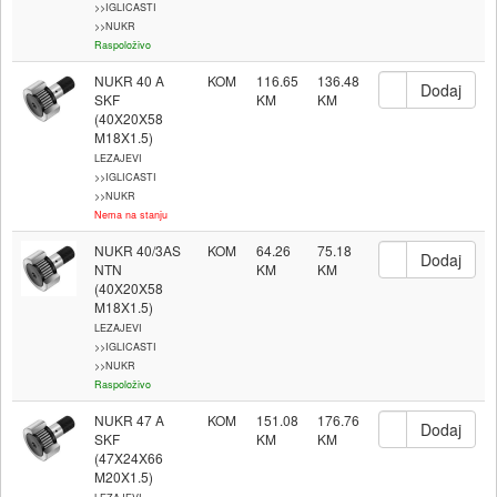
>>IGLICASTI
>>NUKR
Raspoloživo
NUKR 40 A
KOM
116.65
136.48
SKF
(40X20X58
M18X1.5)
LEZAJEVI
>>IGLICASTI
>>NUKR
Nema na stanju
NUKR 40/3AS
KOM
64.26
75.18
NTN
(40X20X58
M18X1.5)
LEZAJEVI
>>IGLICASTI
>>NUKR
Raspoloživo
NUKR 47 A
KOM
151.08
176.76
SKF
(47X24X66
M20X1.5)