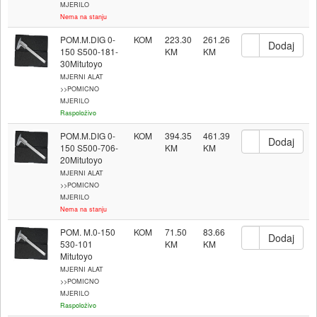
MJERILO
Nema na stanju
POM.M.DIG 0-
KOM
223.30
261.26
150 S500-181-
30Mitutoyo
MJERNI ALAT
>>POMICNO
MJERILO
Raspoloživo
POM.M.DIG 0-
KOM
394.35
461.39
150 S500-706-
20Mitutoyo
MJERNI ALAT
>>POMICNO
MJERILO
Nema na stanju
POM. M.0-150
KOM
71.50
83.66
530-101
Mitutoyo
MJERNI ALAT
>>POMICNO
MJERILO
Raspoloživo