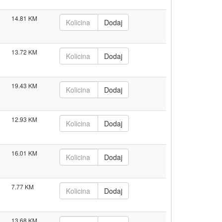
14.81
13.72
19.43
12.93
16.01
7.77
13.68