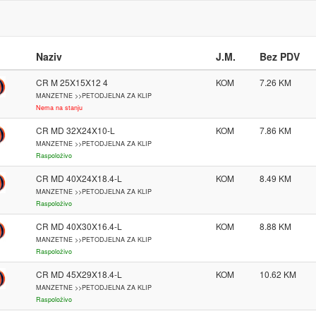
Naziv
J.M.
Bez PDV
CR M 25X15X12 4
KOM
7.26
MANZETNE >>PETODJELNA ZA KLIP
Nema na stanju
CR MD 32X24X10-L
KOM
7.86
MANZETNE >>PETODJELNA ZA KLIP
Raspoloživo
CR MD 40X24X18.4-L
KOM
8.49
MANZETNE >>PETODJELNA ZA KLIP
Raspoloživo
CR MD 40X30X16.4-L
KOM
8.88
MANZETNE >>PETODJELNA ZA KLIP
Raspoloživo
CR MD 45X29X18.4-L
KOM
10.62
MANZETNE >>PETODJELNA ZA KLIP
Raspoloživo