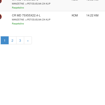
MANZETNE >>PETODJELNA ZA KLIP
Raspoloživo
CR MD 75X55X22.4-L
KOM
14.22
MANZETNE >>PETODJELNA ZA KLIP
Raspoloživo
1
2
3
»