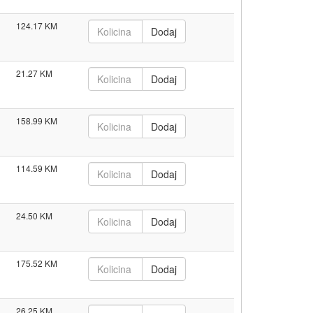
124.17
21.27
158.99
114.59
24.50
175.52
26.25