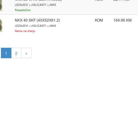
LEZAJEVI >>IGLICASTI >>NKX
Raspoloživo
NKX 40 SKF (40X52X61.2)
KOM
164.96
LEZAJEVI >>IGLICASTI >>NKX
Nema na stanju
1
2
»