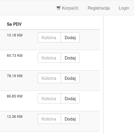
Korpa(
0
)
Registracija
Login
Sa PDV
10.18
60.73
78.19
86.85
12.36