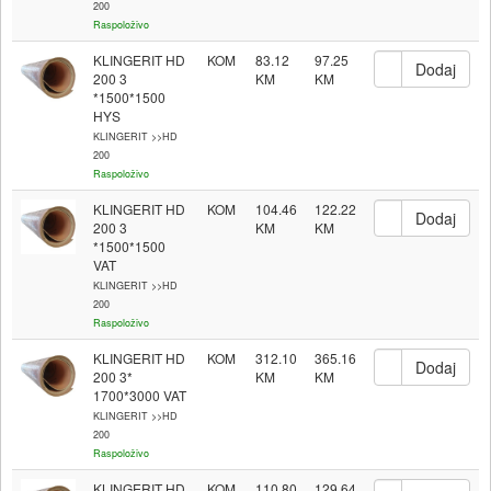
200
Raspoloživo
KLINGERIT HD
KOM
83.12
97.25
200 3
*1500*1500
HYS
KLINGERIT >>HD
200
Raspoloživo
KLINGERIT HD
KOM
104.46
122.22
200 3
*1500*1500
VAT
KLINGERIT >>HD
200
Raspoloživo
KLINGERIT HD
KOM
312.10
365.16
200 3*
1700*3000 VAT
KLINGERIT >>HD
200
Raspoloživo
KLINGERIT HD
KOM
110.80
129.64