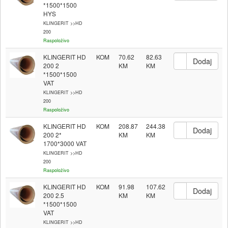
*1500*1500
HYS
KLINGERIT >>HD
200
Raspoloživo
KLINGERIT HD
KOM
70.62
82.63
200 2
*1500*1500
VAT
KLINGERIT >>HD
200
Raspoloživo
KLINGERIT HD
KOM
208.87
244.38
200 2*
1700*3000 VAT
KLINGERIT >>HD
200
Raspoloživo
KLINGERIT HD
KOM
91.98
107.62
200 2.5
*1500*1500
VAT
KLINGERIT >>HD