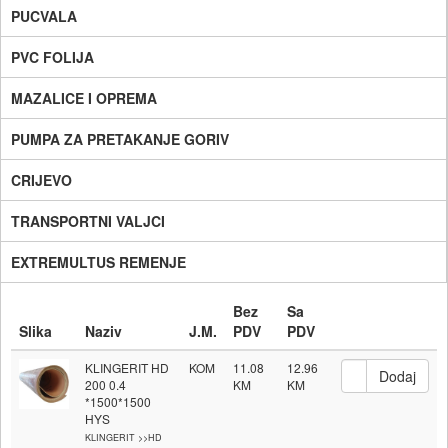
PUCVALA
PVC FOLIJA
MAZALICE I OPREMA
PUMPA ZA PRETAKANJE GORIV
CRIJEVO
TRANSPORTNI VALJCI
EXTREMULTUS REMENJE
Bez
Sa
Slika
Naziv
J.M.
PDV
PDV
KLINGERIT HD
KOM
11.08
12.96
200 0.4
*1500*1500
HYS
KLINGERIT >>HD