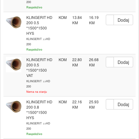
200
Raspoloživo
KLINGERIT HD
KOM
13.84
16.19
200 0.5
*1500*1500
HYS
KLINGERIT >>HD
200
Raspoloživo
KLINGERIT HD
KOM
22.80
26.68
200 0.5
*1500*1500
VAT
KLINGERIT >>HD
200
Nema na stanju
KLINGERIT HD
KOM
22.16
25.93
200 0.8
*1500*1500
HYS
KLINGERIT >>HD
200
Raspoloživo