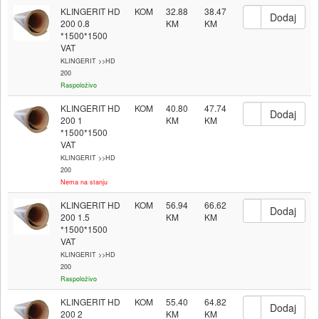
KLINGERIT HD
KOM
32.88
38.47
200 0.8
*1500*1500
VAT
KLINGERIT >>HD
200
Raspoloživo
KLINGERIT HD
KOM
40.80
47.74
200 1
*1500*1500
VAT
KLINGERIT >>HD
200
Nema na stanju
KLINGERIT HD
KOM
56.94
66.62
200 1.5
*1500*1500
VAT
KLINGERIT >>HD
200
Raspoloživo
KLINGERIT HD
KOM
55.40
64.82
200 2