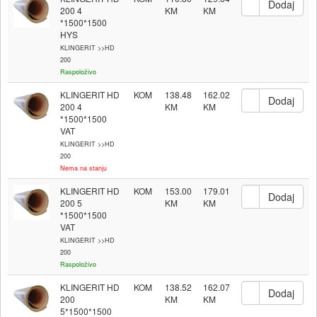
200 4
*1500*1500
HYS
KLINGERIT >>HD
200
Raspoloživo
KLINGERIT HD
KOM
138.48
162.02
200 4
*1500*1500
VAT
KLINGERIT >>HD
200
Nema na stanju
KLINGERIT HD
KOM
153.00
179.01
200 5
*1500*1500
VAT
KLINGERIT >>HD
200
Raspoloživo
KLINGERIT HD
KOM
138.52
162.07
200
5*1500*1500