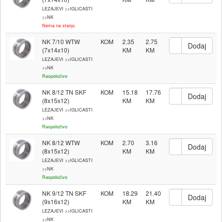
LEZAJEVI >>IGLICASTI
>>NK
Nema na stanju
NK 7/10 WTW
KOM
2.35
2.75
(7x14x10)
LEZAJEVI >>IGLICASTI
>>NK
Raspoloživo
NK 8/12 TN SKF
KOM
15.18
17.76
(8x15x12)
LEZAJEVI >>IGLICASTI
>>NK
Raspoloživo
NK 8/12 WTW
KOM
2.70
3.16
(8x15x12)
LEZAJEVI >>IGLICASTI
>>NK
Raspoloživo
NK 9/12 TN SKF
KOM
18.29
21.40
(9x16x12)
LEZAJEVI >>IGLICASTI
>>NK