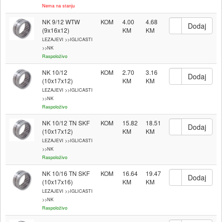
Nema na stanju
NK 9/12 WTW
KOM
4.00
4.68
(9x16x12)
LEZAJEVI >>IGLICASTI
>>NK
Raspoloživo
NK 10/12
KOM
2.70
3.16
(10x17x12)
LEZAJEVI >>IGLICASTI
>>NK
Raspoloživo
NK 10/12 TN SKF
KOM
15.82
18.51
(10x17x12)
LEZAJEVI >>IGLICASTI
>>NK
Raspoloživo
NK 10/16 TN SKF
KOM
16.64
19.47
(10x17x16)
LEZAJEVI >>IGLICASTI
>>NK
Raspoloživo