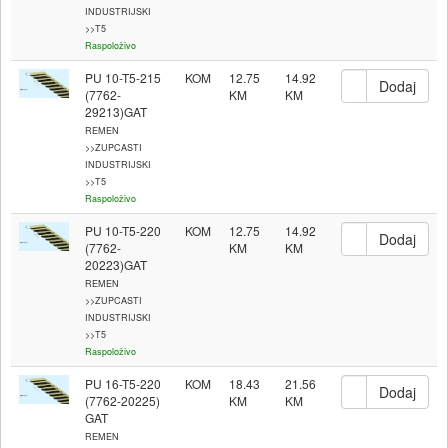
INDUSTRIJSKI
>>T5
Raspoloživo
PU 10-T5-215
KOM
12.75
14.92
(7762-
29213)GAT
REMEN
>>ZUPCASTI
INDUSTRIJSKI
>>T5
Raspoloživo
PU 10-T5-220
KOM
12.75
14.92
(7762-
20223)GAT
REMEN
>>ZUPCASTI
INDUSTRIJSKI
>>T5
Raspoloživo
PU 16-T5-220
KOM
18.43
21.56
(7762-20225)
GAT
REMEN