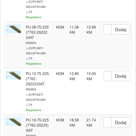
>>ZUPCASTI
INDUSTRIJSKI
>>T5
Raspoloživo
PU 08-T5-225
KOM
11.08
12.96
(7762-29222
)GAT
REMEN
>>ZUPCASTI
INDUSTRIJSKI
>>T5
Raspoloživo
PU 10-T5-225
KOM
12.86
15.05
(7762-
29223)GAT
REMEN
>>ZUPCASTI
INDUSTRIJSKI
>>T5
Raspoloživo
PU 16-T5-225
KOM
18.58
21.74
(7762-29225)
GAT
REMEN