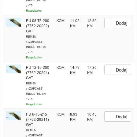
INDUSTRIJSKI
>>T5
Raspoloživo
PU 08-T5-200
KOM
11.02
12.89
(7762-20202)
GAT
REMEN
>>ZUPCASTI
INDUSTRIJSKI
>>T5
Raspoloživo
PU 12-T5-200
KOM
14.79
17.30
(7762-20204)
GAT
REMEN
>>ZUPCASTI
INDUSTRIJSKI
>>T5
Raspoloživo
PU 6-T5-215
KOM
8.93
10.45
(7762-29211)
GAT
REMEN
>>ZUPCASTI