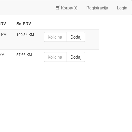
Korpa(
0
)
Registracija
Login
PDV
Sa PDV
8
190.34
57.66