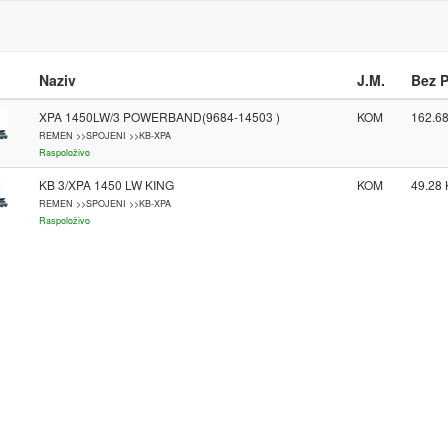
Naziv
J.M.
Bez 
XPA 1450LW/3 POWERBAND(9684-14503 )
KOM
162.6
REMEN >>SPOJENI >>KB-XPA
Raspoloživo
KB 3/XPA 1450 LW KING
KOM
49.28
REMEN >>SPOJENI >>KB-XPA
Raspoloživo