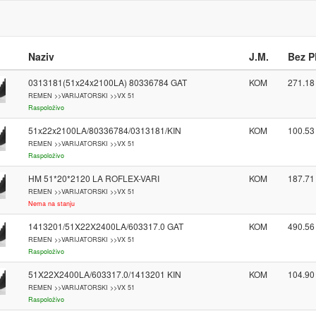
Naziv
J.M.
Bez 
0313181(51x24x2100LA) 80336784 GAT
KOM
271.18
REMEN >>VARIJATORSKI >>VX 51
Raspoloživo
51x22x2100LA/80336784/0313181/KIN
KOM
100.53
REMEN >>VARIJATORSKI >>VX 51
Raspoloživo
HM 51*20*2120 LA ROFLEX-VARI
KOM
187.71
REMEN >>VARIJATORSKI >>VX 51
Nema na stanju
1413201/51X22X2400LA/603317.0 GAT
KOM
490.56
REMEN >>VARIJATORSKI >>VX 51
Raspoloživo
51X22X2400LA/603317.0/1413201 KIN
KOM
104.90
REMEN >>VARIJATORSKI >>VX 51
Raspoloživo