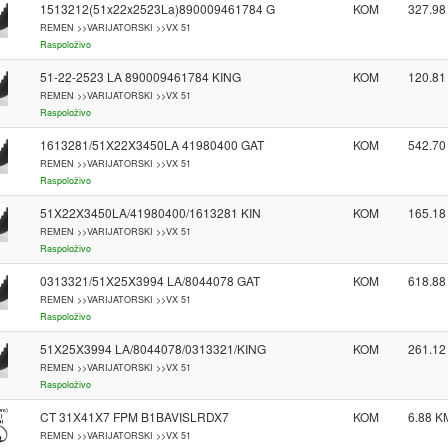
1513212(51x22x2523La)890009461784 G
KOM
327.98
REMEN >>VARIJATORSKI >>VX 51
Raspoloživo
51-22-2523 LA 890009461784 KING
KOM
120.81
REMEN >>VARIJATORSKI >>VX 51
Raspoloživo
1613281/51X22X3450LA 41980400 GAT
KOM
542.70
REMEN >>VARIJATORSKI >>VX 51
Raspoloživo
51X22X3450LA/41980400/1613281 KIN
KOM
165.18
REMEN >>VARIJATORSKI >>VX 51
Raspoloživo
0313321/51X25X3994 LA/8044078 GAT
KOM
618.88
REMEN >>VARIJATORSKI >>VX 51
Raspoloživo
51X25X3994 LA/8044078/0313321/KING
KOM
261.12
REMEN >>VARIJATORSKI >>VX 51
Raspoloživo
CT 31X41X7 FPM B1BAVISLRDX7
KOM
6.88
REMEN >>VARIJATORSKI >>VX 51