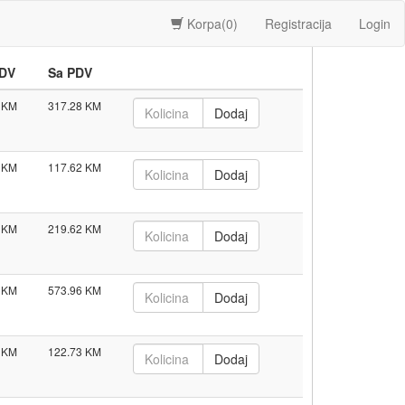
Korpa(
0
)
Registracija
Login
PDV
Sa PDV
317.28
117.62
219.62
573.96
122.73