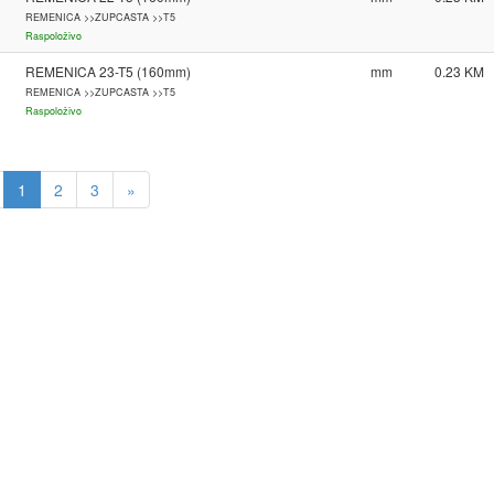
REMENICA >>ZUPCASTA >>T5
Raspoloživo
REMENICA 23-T5 (160mm)
mm
0.23
REMENICA >>ZUPCASTA >>T5
Raspoloživo
1
2
3
»