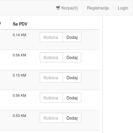
Korpa(
0
)
Registracija
Login
V
Sa PDV
0.14
0.56
0.15
0.56
0.53