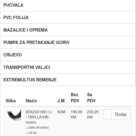
PUCVALA
PVC FOLIJA
MAZALICE I OPREMA
PUMPA ZA PRETAKANJE GORIV
CRIJEVO
TRANSPORTNI VALJCI
EXTREMULTUS REMENJE
Bez
Sa
Slika
Naziv
J.M.
PDV
PDV
83X23X1691 LI
KOM
199.36
233.25
/ 1854 LA KIN
REMEN
>>VARIJATORSKI
>>VX 83