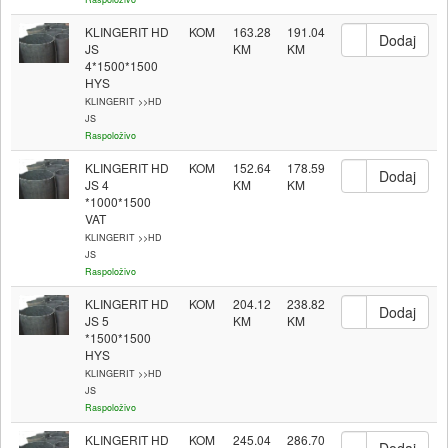
KLINGERIT HD
KOM
163.28
191.04
JS
4*1500*1500
HYS
KLINGERIT >>HD
JS
Raspoloživo
KLINGERIT HD
KOM
152.64
178.59
JS 4
*1000*1500
VAT
KLINGERIT >>HD
JS
Raspoloživo
KLINGERIT HD
KOM
204.12
238.82
JS 5
*1500*1500
HYS
KLINGERIT >>HD
JS
Raspoloživo
KLINGERIT HD
KOM
245.04
286.70