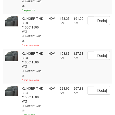
KLINGERIT >>HD
JS
Raspoloživo
KLINGERIT HD
KOM
163.25
191.00
JS 3
*1500*1500
VAT
KLINGERIT >>HD
JS
Nema na stanju
KLINGERIT HD
KOM
108.83
127.33
JS 3
*1000*1500
VAT
KLINGERIT >>HD
JS
Nema na stanju
KLINGERIT HD
KOM
228.96
267.88
JS 4
*1500*1500
VAT
KLINGERIT >>HD
JS
Raspoloživo