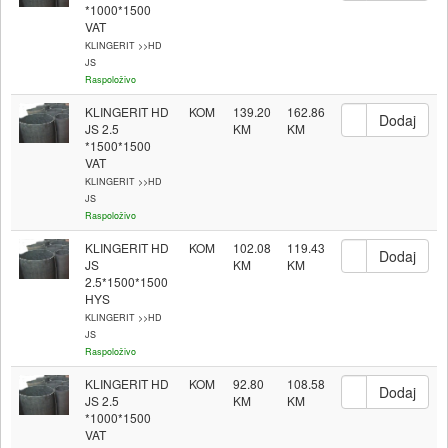
*1000*1500
VAT
KLINGERIT >>HD
JS
Raspoloživo
KLINGERIT HD
KOM
139.20
162.86
JS 2.5
*1500*1500
VAT
KLINGERIT >>HD
JS
Raspoloživo
KLINGERIT HD
KOM
102.08
119.43
JS
2.5*1500*1500
HYS
KLINGERIT >>HD
JS
Raspoloživo
KLINGERIT HD
KOM
92.80
108.58
JS 2.5
*1000*1500
VAT