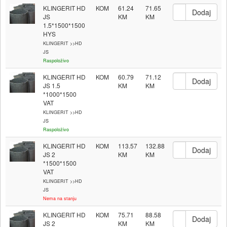
KLINGERIT HD
KOM
61.24
71.65
JS
1.5*1500*1500
HYS
KLINGERIT >>HD
JS
Raspoloživo
KLINGERIT HD
KOM
60.79
71.12
JS 1.5
*1000*1500
VAT
KLINGERIT >>HD
JS
Raspoloživo
KLINGERIT HD
KOM
113.57
132.88
JS 2
*1500*1500
VAT
KLINGERIT >>HD
JS
Nema na stanju
KLINGERIT HD
KOM
75.71
88.58
JS 2