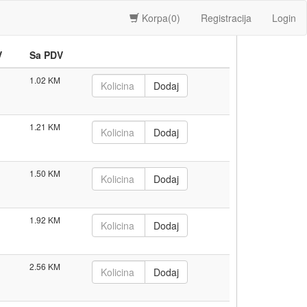
Korpa(
0
)
Registracija
Login
V
Sa PDV
1.02
1.21
1.50
1.92
2.56