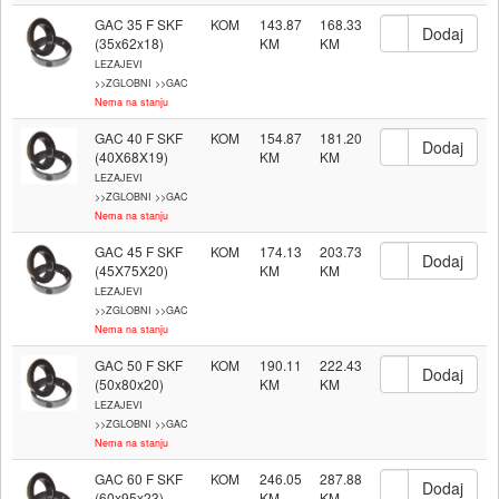
GAC 35 F SKF
KOM
143.87
168.33
(35x62x18)
LEZAJEVI
>>ZGLOBNI >>GAC
Nema na stanju
GAC 40 F SKF
KOM
154.87
181.20
(40X68X19)
LEZAJEVI
>>ZGLOBNI >>GAC
Nema na stanju
GAC 45 F SKF
KOM
174.13
203.73
(45X75X20)
LEZAJEVI
>>ZGLOBNI >>GAC
Nema na stanju
GAC 50 F SKF
KOM
190.11
222.43
(50x80x20)
LEZAJEVI
>>ZGLOBNI >>GAC
Nema na stanju
GAC 60 F SKF
KOM
246.05
287.88
(60x95x23)