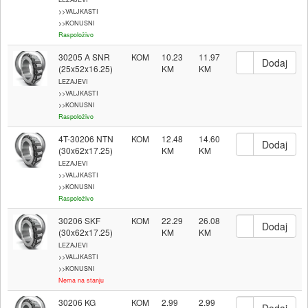
>>VALJKASTI
>>KONUSNI
Raspoloživo
30205 A SNR
KOM
10.23
11.97
(25x52x16.25)
LEZAJEVI
>>VALJKASTI
>>KONUSNI
Raspoloživo
4T-30206 NTN
KOM
12.48
14.60
(30x62x17.25)
LEZAJEVI
>>VALJKASTI
>>KONUSNI
Raspoloživo
30206 SKF
KOM
22.29
26.08
(30x62x17.25)
LEZAJEVI
>>VALJKASTI
>>KONUSNI
Nema na stanju
30206 KG
KOM
2.99
2.99