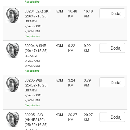
Raspoloživo
30204 J2/Q SKF
KOM
16.48
16.48
(20x47x15.25)
LEZAJEVI
>>VALJKASTI
>>KONUSNI
Raspoloživo
30204 A SNR
KOM
9.22
9.22
(20x47x15.25)
LEZAJEVI
>>VALJKASTI
>>KONUSNI
Raspoloživo
30205 WBF
KOM
3.24
3.79
(25x52x16.25)
LEZAJEVI
>>VALJKASTI
>>KONUSNI
Raspoloživo
30205 J2/Q
KOM
20.27
20.27
(VKHB2189)
(25x52x16.25)
LEZAJEVI