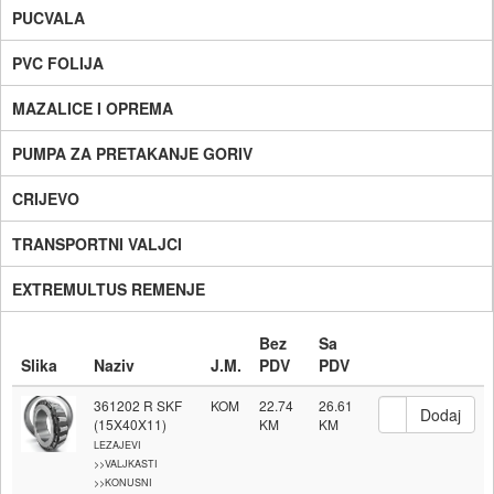
PUCVALA
PVC FOLIJA
MAZALICE I OPREMA
PUMPA ZA PRETAKANJE GORIV
CRIJEVO
TRANSPORTNI VALJCI
EXTREMULTUS REMENJE
Bez
Sa
Slika
Naziv
J.M.
PDV
PDV
361202 R SKF
KOM
22.74
26.61
(15X40X11)
LEZAJEVI
>>VALJKASTI
>>KONUSNI