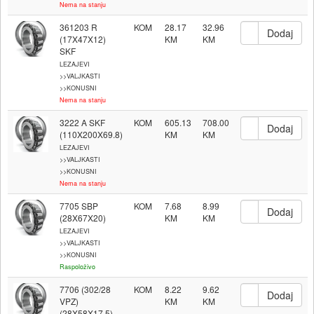
Nema na stanju
361203 R
KOM
28.17
32.96
(17X47X12)
SKF
LEZAJEVI
>>VALJKASTI
>>KONUSNI
Nema na stanju
3222 A SKF
KOM
605.13
708.00
(110X200X69.8)
LEZAJEVI
>>VALJKASTI
>>KONUSNI
Nema na stanju
7705 SBP
KOM
7.68
8.99
(28X67X20)
LEZAJEVI
>>VALJKASTI
>>KONUSNI
Raspoloživo
7706 (302/28
KOM
8.22
9.62
VPZ)
(28X58X17.5)