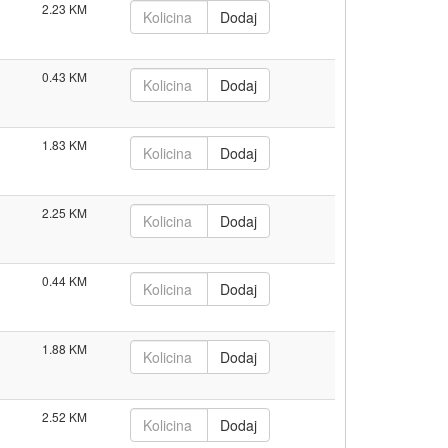
2.23
0.43
1.83
2.25
0.44
1.88
2.52