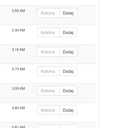
0.55
2.30
3.16
0.73
3.05
3.80
0.81