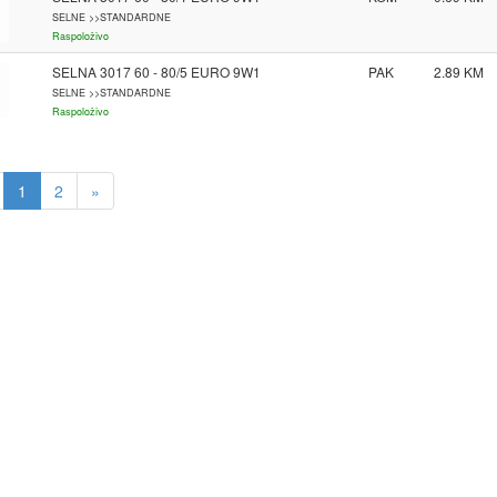
SELNE >>STANDARDNE
Raspoloživo
SELNA 3017 60 - 80/5 EURO 9W1
PAK
2.89
SELNE >>STANDARDNE
Raspoloživo
1
2
»