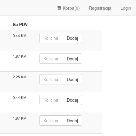
Korpa(
0
)
Registracija
Login
Sa PDV
0.44
1.87
2.25
0.44
1.87